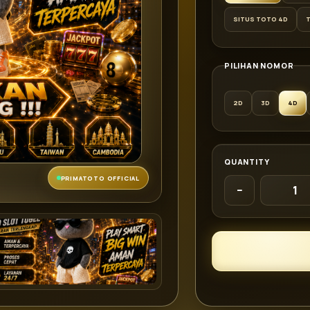
SITUS TOTO 4D
PILIHAN NOMOR
2D
3D
4D
QUANTITY
PRIMATOTO OFFICIAL
−