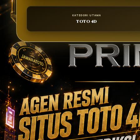
KATEGORI UTAMA
TOTO 4D