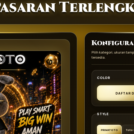
Pasaran Terleng
Konfiguras
Pilih kategori, ukuran tam
tersedia.
COLOR
DAFTAR D
STYLE
PRIMATOTO
Toto 